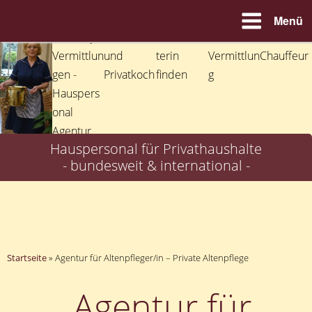
Menü
Zum
Inhalt
springen
Hauspersonal für Privathaushalte
- bundesweit & international -
Startseite
»
Agentur für Altenpfleger/in – Private Altenpflege
Agentur für