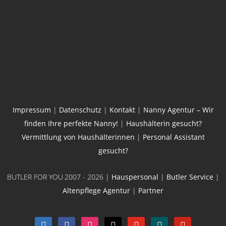
Impressum
|
Datenschutz
|
Kontakt
|
Nanny Agentur – Wir
finden Ihre perfekte Nanny!
|
Haushälterin gesucht?
Vermittlung von Haushälterinnen
|
Personal Assistant
gesucht?
BUTLER FOR YOU
2007 - 2026 |
Hauspersonal
|
Butler Service
|
Altenpflege Agentur
|
Partner
linkedin
facebook
instagram
x
youtube
xing
pinterest