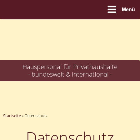
Menü
Zum
Inhalt
springen
Hauspersonal für Privathaushalte
- bundesweit & international -
Startseite
»
Datenschutz
Datenschutz