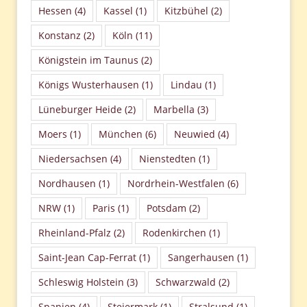
Hessen
(4)
Kassel
(1)
Kitzbühel
(2)
Konstanz
(2)
Köln
(11)
Königstein im Taunus
(2)
Königs Wusterhausen
(1)
Lindau
(1)
Lüneburger Heide
(2)
Marbella
(3)
Moers
(1)
München
(6)
Neuwied
(4)
Niedersachsen
(4)
Nienstedten
(1)
Nordhausen
(1)
Nordrhein-Westfalen
(6)
NRW
(1)
Paris
(1)
Potsdam
(2)
Rheinland-Pfalz
(2)
Rodenkirchen
(1)
Saint-Jean Cap-Ferrat
(1)
Sangerhausen
(1)
Schleswig Holstein
(3)
Schwarzwald
(2)
Spanien
(4)
Steiermark
(1)
Stralsund
(1)