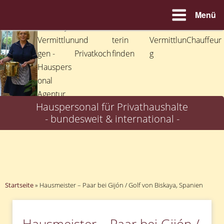
Menü
Zum
Inhalt
springen
Hauspersonal für Privathaushalte
- bundesweit & international -
Startseite
»
Hausmeister – Paar bei Gijón / Golf von Biskaya, Spanien