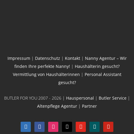
Impressum
|
Datenschutz
|
Kontakt
|
Nanny Agentur – Wir
finden Ihre perfekte Nanny!
|
Haushälterin gesucht?
Vermittlung von Haushälterinnen
|
Personal Assistant
gesucht?
BUTLER FOR YOU
2007 - 2026 |
Hauspersonal
|
Butler Service
|
Altenpflege Agentur
|
Partner
linkedin
facebook
instagram
x
youtube
xing
pinterest