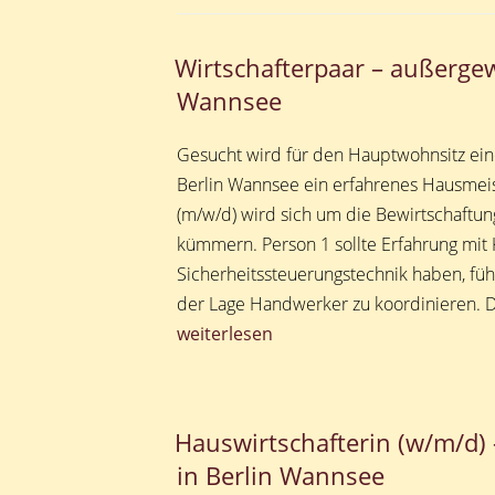
Wirtschafterpaar – außerge
Wannsee
Gesucht wird für den Hauptwohnsitz ein
Berlin Wannsee ein erfahrenes Hausmeis
(m/w/d) wird sich um die Bewirtschaft
kümmern. Person 1 sollte Erfahrung mit
Sicherheitssteuerungstechnik haben, führ
der Lage Handwerker zu koordinieren. 
„Wirtschafterpaar
weiterlesen
–
außergewöhnliches
Anwesen
Hauswirtschafterin (w/m/d) 
in
in Berlin Wannsee
Berlin