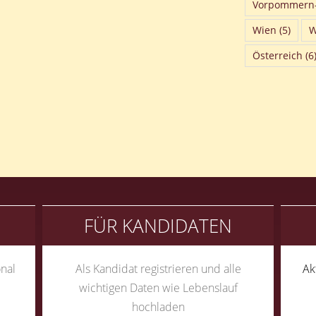
Vorpommern
Wien
(5)
W
Österreich
(6
FÜR KANDIDATEN
nal
Als Kandidat registrieren und alle
Ak
wichtigen Daten wie Lebenslauf
hochladen