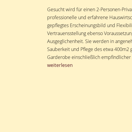
Wannsee“
Gesucht wird für einen 2-Personen-Priva
professionelle und erfahrene Hauswirtsch
gepflegtes Erscheinungsbild und Flexibili
Vertrauensstellung ebenso Voraussetzung
Ausgeglichenheit. Sie werden in angene
Sauberkeit und Pflege des etwa 400m2 
Garderobe einschließlich empfindlicher 
„Hauswirtschafterin
weiterlesen
(w/m/d)
–
2
Personen
Privathaushalt
in
Berlin
Wannsee“