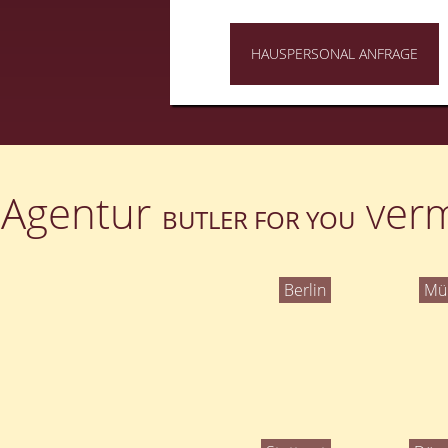
HAUSPERSONAL ANFRAGE
Agentur
verm
BUTLER FOR YOU
Berlin
Mü