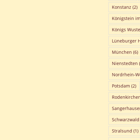
Konstanz
(2)
Königstein i
Königs Wust
Lüneburger 
München
(6)
Nienstedten
(
Nordrhein-We
Potsdam
(2)
Rodenkirche
Sangerhause
Schwarzwald
Stralsund
(1)