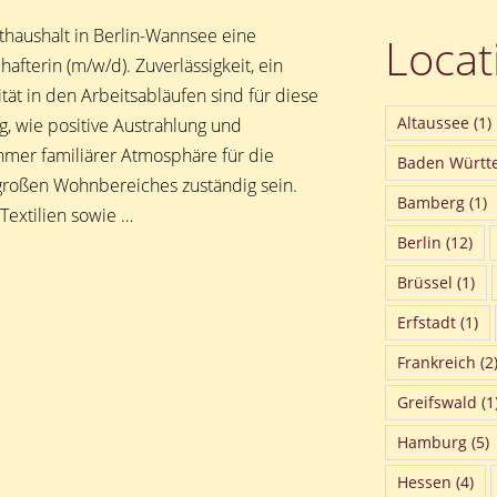
thaushalt in Berlin-Wannsee eine
Locat
afterin (m/w/d). Zuverlässigkeit, ein
tät in den Arbeitsabläufen sind für diese
Altaussee
(1)
, wie positive Austrahlung und
hmer familiärer Atmosphäre für die
Baden Württ
großen Wohnbereiches zuständig sein.
Bamberg
(1)
Textilien sowie …
Berlin
(12)
Brüssel
(1)
Erfstadt
(1)
Frankreich
(2
Greifswald
(1
Hamburg
(5)
Hessen
(4)