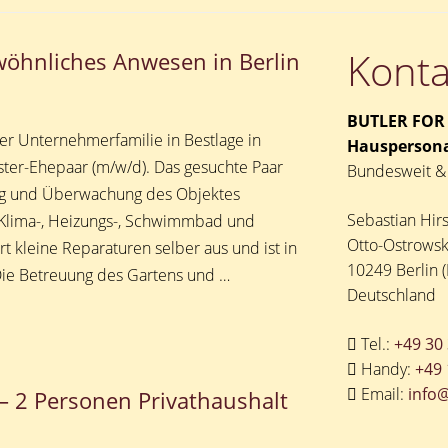
Konta
wöhnliches Anwesen in Berlin
BUTLER FOR
er Unternehmerfamilie in Bestlage in
Hauspersona
ter-Ehepaar (m/w/d). Das gesuchte Paar
Bundesweit & 
ung und Überwachung des Objektes
Sebastian Hir
 Klima-, Heizungs-, Schwimmbad und
Otto-Ostrowsk
t kleine Reparaturen selber aus und ist in
10249 Berlin (
Die Betreuung des Gartens und …
Deutschland
Tel.:
+49 30
Handy:
+49 
Email:
info
– 2 Personen Privathaushalt