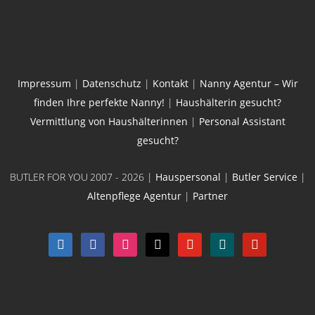
Impressum
|
Datenschutz
|
Kontakt
|
Nanny Agentur – Wir
finden Ihre perfekte Nanny!
|
Haushälterin gesucht?
Vermittlung von Haushälterinnen
|
Personal Assistant
gesucht?
BUTLER FOR YOU
2007 - 2026 |
Hauspersonal
|
Butler Service
|
Altenpflege Agentur
|
Partner
linkedin
facebook
instagram
x
youtube
xing
pinterest