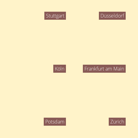
Stuttgart
Düsseldorf
Köln
Frankfurt am Main
Potsdam
Zürich