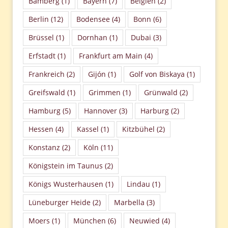
Bamberg
(1)
Bayern
(7)
Belgien
(2)
Berlin
(12)
Bodensee
(4)
Bonn
(6)
Brüssel
(1)
Dornhan
(1)
Dubai
(3)
Erfstadt
(1)
Frankfurt am Main
(4)
Frankreich
(2)
Gijón
(1)
Golf von Biskaya
(1)
Greifswald
(1)
Grimmen
(1)
Grünwald
(2)
Hamburg
(5)
Hannover
(3)
Harburg
(2)
Hessen
(4)
Kassel
(1)
Kitzbühel
(2)
Konstanz
(2)
Köln
(11)
Königstein im Taunus
(2)
Königs Wusterhausen
(1)
Lindau
(1)
Lüneburger Heide
(2)
Marbella
(3)
Moers
(1)
München
(6)
Neuwied
(4)