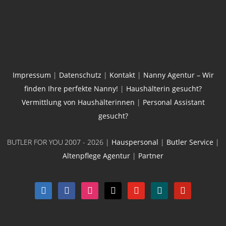
Impressum
|
Datenschutz
|
Kontakt
|
Nanny Agentur – Wir
finden Ihre perfekte Nanny!
|
Haushälterin gesucht?
Vermittlung von Haushälterinnen
|
Personal Assistant
gesucht?
BUTLER FOR YOU
2007 - 2026 |
Hauspersonal
|
Butler Service
|
Altenpflege Agentur
|
Partner
linkedin
facebook
instagram
x
youtube
xing
pinterest