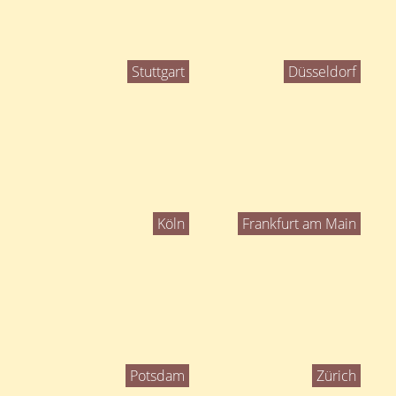
Stuttgart
Düsseldorf
Köln
Frankfurt am Main
Potsdam
Zürich