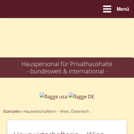
Menü
Zum
Inhalt
springen
Hauspersonal für Privathaushalte
- bundesweit & international -
Startseite
»
Hauswirtschafterin – Wien, Österreich