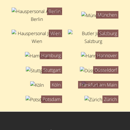
Berlin
München
Wien
Salzburg
Hamburg
Hannover
Stuttgart
Düsseldorf
Köln
Frankfurt am Main
Potsdam
Zürich