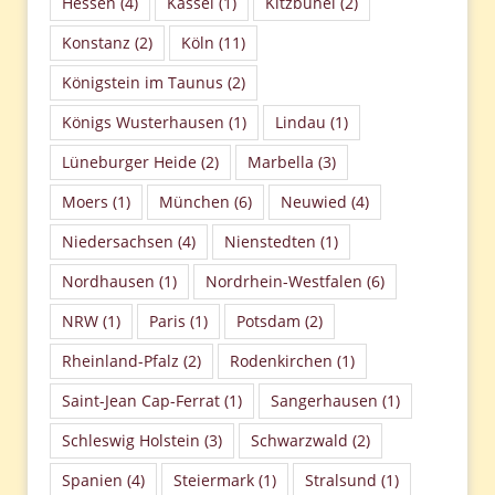
Hessen
(4)
Kassel
(1)
Kitzbühel
(2)
Konstanz
(2)
Köln
(11)
Königstein im Taunus
(2)
Königs Wusterhausen
(1)
Lindau
(1)
Lüneburger Heide
(2)
Marbella
(3)
Moers
(1)
München
(6)
Neuwied
(4)
Niedersachsen
(4)
Nienstedten
(1)
Nordhausen
(1)
Nordrhein-Westfalen
(6)
NRW
(1)
Paris
(1)
Potsdam
(2)
Rheinland-Pfalz
(2)
Rodenkirchen
(1)
Saint-Jean Cap-Ferrat
(1)
Sangerhausen
(1)
Schleswig Holstein
(3)
Schwarzwald
(2)
Spanien
(4)
Steiermark
(1)
Stralsund
(1)