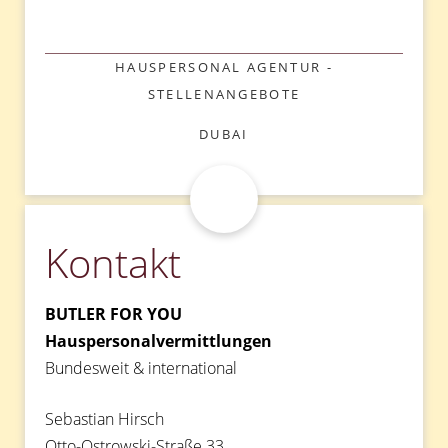
KATEGORIEN
HAUSPERSONAL AGENTUR -
STELLENANGEBOTE
SCHLAGWÖRTER
DUBAI
Kontakt
BUTLER FOR YOU
Hauspersonalvermittlungen
Bundesweit & international
Sebastian Hirsch
Otto-Ostrowski-Straße 33