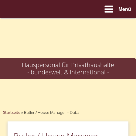
Menü
Zum
Inhalt
springen
Hauspersonal für Privathaushalte
- bundesweit & international -
Startseite
»
Butler / House Manager – Dubai