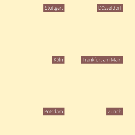
Stuttgart
Düsseldorf
Köln
Frankfurt am Main
Potsdam
Zürich