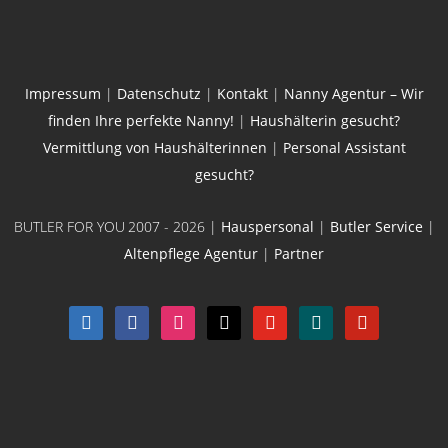
Impressum
|
Datenschutz
|
Kontakt
|
Nanny Agentur – Wir
finden Ihre perfekte Nanny!
|
Haushälterin gesucht?
Vermittlung von Haushälterinnen
|
Personal Assistant
gesucht?
BUTLER FOR YOU
2007 - 2026 |
Hauspersonal
|
Butler Service
|
Altenpflege Agentur
|
Partner
linkedin
facebook
instagram
x
youtube
xing
pinterest