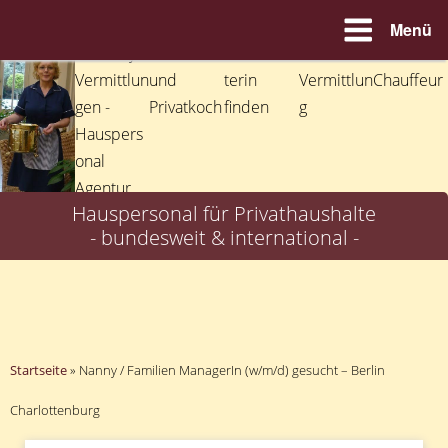
Menü
Zum
Inhalt
springen
Hauspersonal für Privathaushalte
- bundesweit & international -
Startseite
»
Nanny / Familien ManagerIn (w/m/d) gesucht – Berlin
Charlottenburg