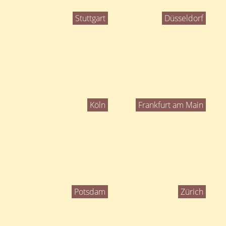
Stuttgart
Düsseldorf
Köln
Frankfurt am Main
Potsdam
Zürich