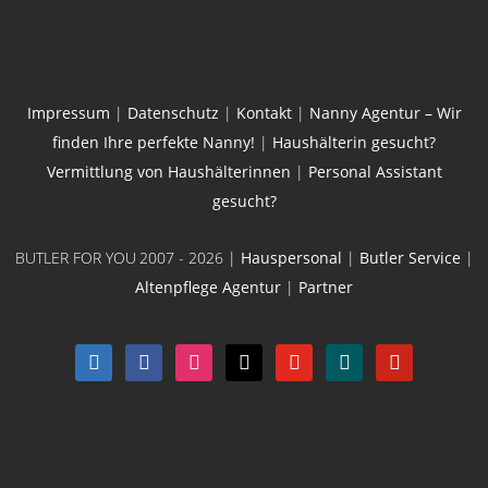
Impressum
|
Datenschutz
|
Kontakt
|
Nanny Agentur – Wir
finden Ihre perfekte Nanny!
|
Haushälterin gesucht?
Vermittlung von Haushälterinnen
|
Personal Assistant
gesucht?
BUTLER FOR YOU
2007 - 2026 |
Hauspersonal
|
Butler Service
|
Altenpflege Agentur
|
Partner
linkedin
facebook
instagram
x
youtube
xing
pinterest