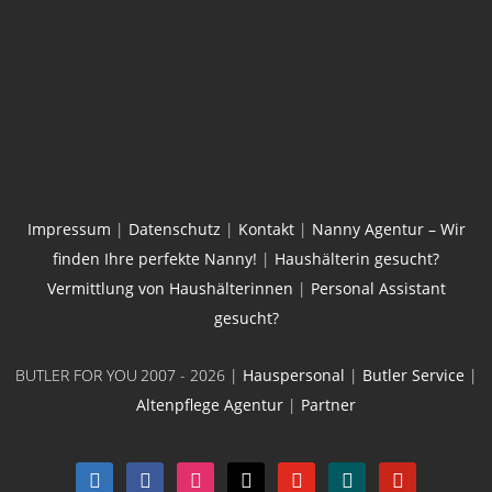
Impressum
|
Datenschutz
|
Kontakt
|
Nanny Agentur – Wir
finden Ihre perfekte Nanny!
|
Haushälterin gesucht?
Vermittlung von Haushälterinnen
|
Personal Assistant
gesucht?
BUTLER FOR YOU
2007 - 2026 |
Hauspersonal
|
Butler Service
|
Altenpflege Agentur
|
Partner
linkedin
facebook
instagram
x
youtube
xing
pinterest