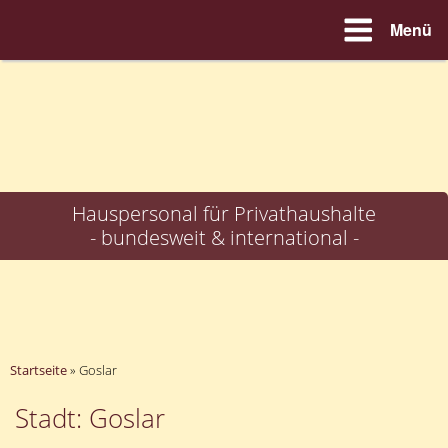
Menü
Zum
Inhalt
springen
Hauspersonal für Privathaushalte
- bundesweit & international -
Startseite
»
Goslar
Stadt: Goslar