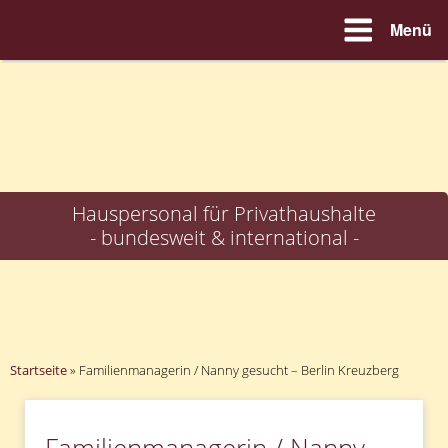
Menü
Zum
Inhalt
springen
Hauspersonal für Privathaushalte
- bundesweit & international -
Startseite
»
Familienmanagerin / Nanny gesucht – Berlin Kreuzberg