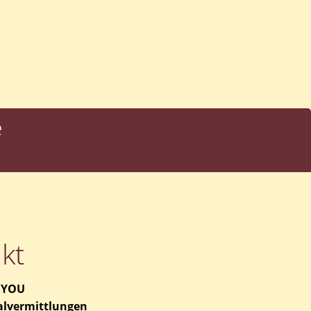
e
kt
 YOU
lvermittlungen