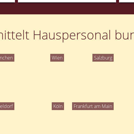
ittelt Hauspersonal bun
nchen
Wien
Salzburg
eldorf
Köln
Frankfurt am Main