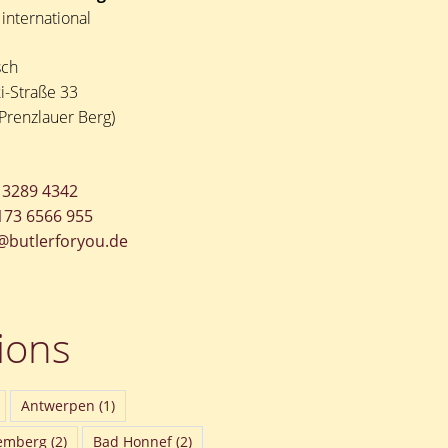
international
sch
i-Straße 33
Prenzlauer Berg)
 3289 4342
173 6566 955
@butlerforyou.de
ions
Antwerpen
(1)
emberg
(2)
Bad Honnef
(2)