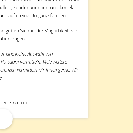
dlich, kundenorientiert und korrekt
auch auf meine Umgangsformen.
n geben Sie mir die Möglichkeit, Sie
 überzeugen.
 nur eine kleine Auswahl von
 Potsdam vermitteln. Viele weitere
renzen vermitteln wir Ihnen gerne. Wir
e.
IEN
EN PROFILE