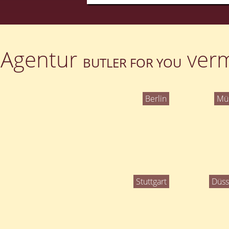
Agentur
verm
BUTLER FOR YOU
Berlin
Mü
Stuttgart
Düss