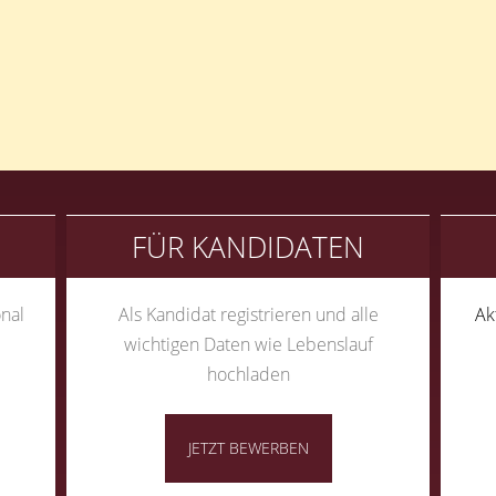
FÜR KANDIDATEN
nal
Als Kandidat registrieren und alle
Ak
wichtigen Daten wie Lebenslauf
hochladen
JETZT BEWERBEN