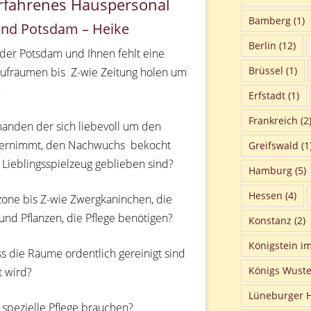
erfahrenes Hauspersonal
Bamberg
(1)
 und Potsdam – Heike
Berlin
(12)
oder Potsdam und Ihnen fehlt eine
Brüssel
(1)
 aufräumen bis Z-wie Zeitung holen um
?
Erfstadt
(1)
Frankreich
(2
anden der sich liebevoll um den
bernimmt, den Nachwuchs bekocht
Greifswald
(1
Lieblingsspielzeug geblieben sind?
Hamburg
(5)
Hessen
(4)
one bis Z-wie Zwergkaninchen, die
und Pflanzen, die Pflege benötigen?
Konstanz
(2)
Königstein i
 die Räume ordentlich gereinigt sind
Königs Wust
t wird?
Lüneburger 
 spezielle Pflege brauchen?