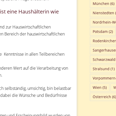
München
(6)
st eine Haushälterin wie
Nienstedten
(
Nordrhein-We
nd zur Hauswirtschaftlichen
Potsdam
(2)
hen Bereich der hauswirtschaftlichen
Rodenkirche
Sangerhause
 Kenntnisse in allen Teilbereichen
Schwarzwald
nderen Wert auf die Verarbeitung von
Stralsund
(1)
n.
Vorpommern
Wien
(5)
W
h selbständig, umsichtig, bin belastbar
ben dabei die Wünsche und Bedürfnisse
Österreich
(6
reten und Erscheinungsbild wurden von