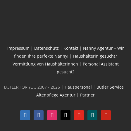
Impressum
|
Datenschutz
|
Kontakt
|
Nanny Agentur – Wir
finden Ihre perfekte Nanny!
|
Haushälterin gesucht?
Vermittlung von Haushälterinnen
|
Personal Assistant
gesucht?
BUTLER FOR YOU
2007 - 2026 |
Hauspersonal
|
Butler Service
|
Altenpflege Agentur
|
Partner
linkedin
facebook
instagram
x
youtube
xing
pinterest