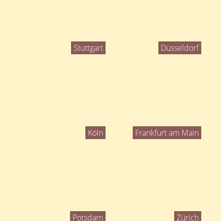
Stuttgart
Düsseldorf
Köln
Frankfurt am Main
Potsdam
Zürich