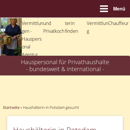
Menü
Zum
Inhalt
springen
Hauspersonal für Privathaushalte
- bundesweit & international -
Startseite
»
Haushälterin in Potsdam gesucht