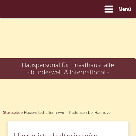
Menü
Zum
Inhalt
springen
Hauspersonal für Privathaushalte
- bundesweit & international -
Startseite
»
Hauswirtschafterin w/m – Pattensen bei Hannover