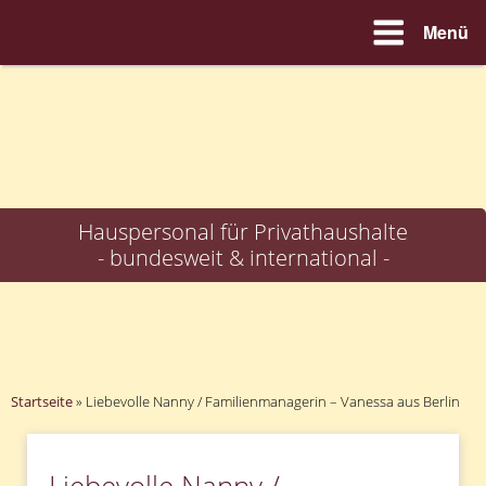
Menü
Zum
Inhalt
springen
Hauspersonal für Privathaushalte
- bundesweit & international -
Startseite
»
Liebevolle Nanny / Familienmanagerin – Vanessa aus Berlin