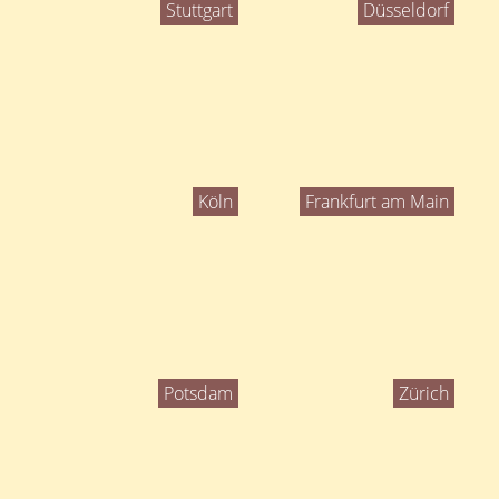
Stuttgart
Düsseldorf
Köln
Frankfurt am Main
Potsdam
Zürich