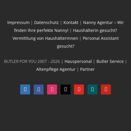
Impressum
|
Datenschutz
|
Kontakt
|
Nanny Agentur – Wir
finden Ihre perfekte Nanny!
|
Haushälterin gesucht?
Vermittlung von Haushälterinnen
|
Personal Assistant
gesucht?
BUTLER FOR YOU
2007 - 2026 |
Hauspersonal
|
Butler Service
|
Altenpflege Agentur
|
Partner
linkedin
facebook
instagram
x
youtube
xing
pinterest