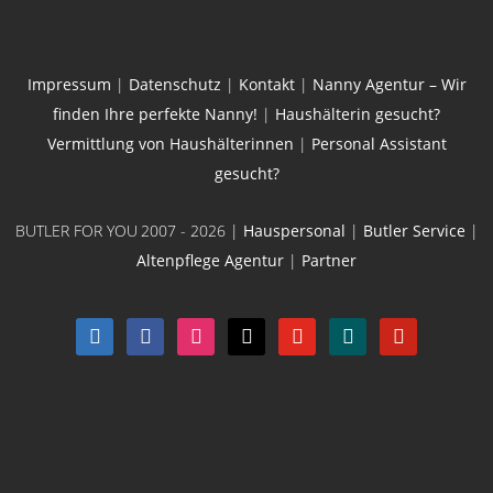
Impressum
|
Datenschutz
|
Kontakt
|
Nanny Agentur – Wir
finden Ihre perfekte Nanny!
|
Haushälterin gesucht?
Vermittlung von Haushälterinnen
|
Personal Assistant
gesucht?
BUTLER FOR YOU
2007 - 2026 |
Hauspersonal
|
Butler Service
|
Altenpflege Agentur
|
Partner
linkedin
facebook
instagram
x
youtube
xing
pinterest