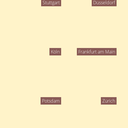
Stuttgart
Düsseldorf
Köln
Frankfurt am Main
Potsdam
Zürich