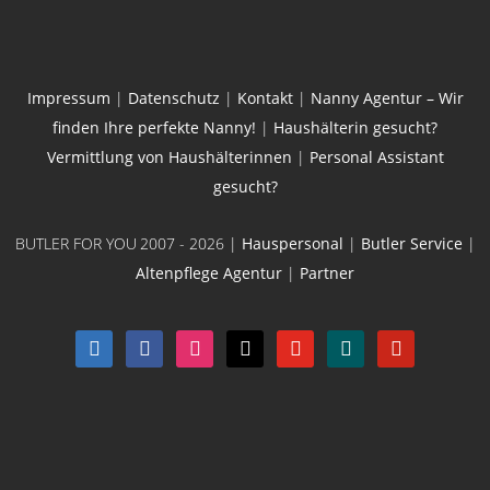
Impressum
|
Datenschutz
|
Kontakt
|
Nanny Agentur – Wir
finden Ihre perfekte Nanny!
|
Haushälterin gesucht?
Vermittlung von Haushälterinnen
|
Personal Assistant
gesucht?
BUTLER FOR YOU
2007 - 2026 |
Hauspersonal
|
Butler Service
|
Altenpflege Agentur
|
Partner
linkedin
facebook
instagram
x
youtube
xing
pinterest