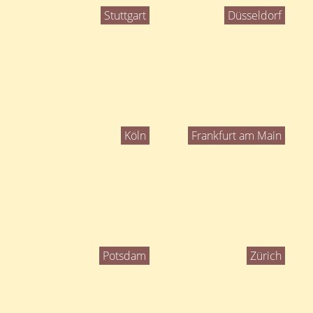
Stuttgart
Düsseldorf
Köln
Frankfurt am Main
Potsdam
Zürich